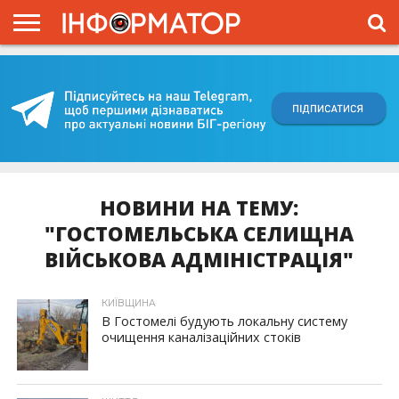
ГОЛОВНА
ВІЙНА
ЖИТТЯ
ВЛАДА
ГРОШІ
ТРЕШ
КИЇВЩИНА
БЛОГИ
КОРИСНЕ
ОБЛИЧЧЯ
ОГЛЯД
ПРО
ПРОЄКТ
НОВИНИ НА ТЕМУ:
"ГОСТОМЕЛЬСЬКА СЕЛИЩНА
ВІЙСЬКОВА АДМІНІСТРАЦІЯ"
КИЇВЩИНА
В Гостомелі будують локальну систему
очищення каналізаційних стоків