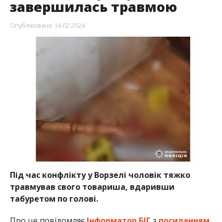
завершилась травмою
Опубліковано
14.02.2024
Під час конфлікту у Ворзелі чоловік тяжко
травмував свого товариша, вдаривши
табуретом по голові.
Про це повідомляє
Інформатор БІГ
з
посиланням