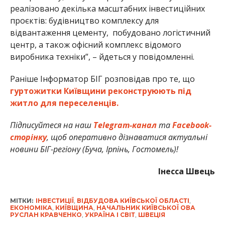
реалізовано декілька масштабних інвестиційних
проєктів: будівництво комплексу для
відвантаження цементу, побудовано логістичний
центр, а також офісний комплекс відомого
виробника техніки”, – йдеться у повідомленні.
Раніше Інформатор БІГ розповідав про те, що
гуртожитки Київщини реконструюють під
житло для переселенців.
Підписуйтеся на наш
Telegram-канал
та
Facebook-
сторінку
, щоб оперативно дізнаватися актуальні
новини БІГ-регіону (Буча, Ірпінь, Гостомель)!
Інесса Швець
МІТКИ:
ІНВЕСТИЦІЇ
,
ВІДБУДОВА КИЇВСЬКОЇ ОБЛАСТІ
,
ЕКОНОМІКА
,
КИЇВЩИНА
,
НАЧАЛЬНИК КИЇВСЬКОЇ ОВА
РУСЛАН КРАВЧЕНКО
,
УКРАЇНА І СВІТ
,
ШВЕЦІЯ