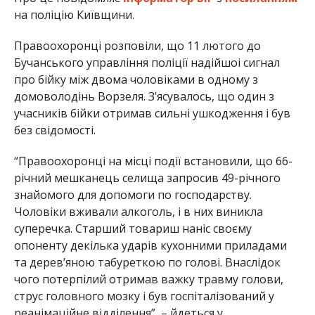
на поліцію Київщини.
Правоохоронці розповіли, що 11 лютого до
Бучанського управління поліції надійшоі сигнал
про бійку між двома чоловіками в одному з
домоволодінь Ворзеля. З’ясувалось, що один з
учасників бійки отримав сильні ушкодження і був
без свідомості.
“Правоохоронці на місці події встановили, що 66-
річний мешканець селища запросив 49-річного
знайомого для допомоги по господарству.
Чоловіки вживали алкоголь, і в них виникла
суперечка. Старший товариш наніс своєму
опоненту декілька ударів кухонними приладами
та дерев’яною табуреткою по голові. Внаслідок
чого потерпілий отримав важку травму голови,
струс головного мозку і був госпіталізований у
реанімаційне відділення”, – йдеться у