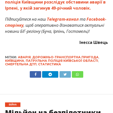
поліція Київщини розслідує обставини аварії в
Ірпені, у якій загинув 49-річний чоловік.
Підписуйтеся на наш
Telegram-канал
та
Facebook-
сторінку
, щоб оперативно дізнаватися актуальні
новини БІГ-регіону (Буча, Ірпінь, Гостомель)!
Інесса Швець
МІТКИ:
АВАРІЯ
,
ДОРОЖНЬО-ТРАНСПОРТНА ПРИГОДА
,
КИЇВЩИНА
,
ПАТРУЛЬНА ПОЛІЦІЯ КИЇВСЬКОЇ ОБЛАСТІ
,
СМЕРТЕЛЬНА ДТП
,
СТАТИСТИКА
ВІЙНА
Мільйон на безпілотники