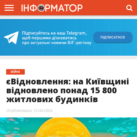
ГОЛОВНА
ВІЙНА
ЖИТТЯ
ВЛАДА
ГРОШІ
ТРЕШ
КИЇВЩИНА
БЛОГИ
КОРИСНЕ
ОБЛИЧЧЯ
ОГЛЯД
ПРО
ПРОЄКТ
ВІЙНА
єВідновлення: на Київщині
відновлено понад 15 800
житлових будинків
Опубліковано
13.04.2024