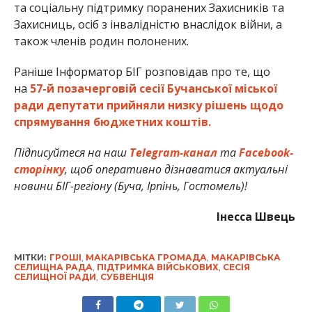
та соціальну підтримку поранених Захисників та
Захисниць, осіб з інвалідністю внаслідок війни, а
також членів родин полонених.
Раніше Інформатор БІГ розповідав про те, що
на
57-й позачерговій сесії Бучанської міської
ради депутати прийняли низку рішень щодо
спрямування бюджетних коштів.
Підписуйтеся на наш
Telegram-канал
та
Facebook-
сторінку
, щоб оперативно дізнаватися актуальні
новини БІГ-регіону (Буча, Ірпінь, Гостомель)!
Інесса Швець
МІТКИ:
ГРОШІ
,
МАКАРІВСЬКА ГРОМАДА
,
МАКАРІВСЬКА
СЕЛИЩНА РАДА
,
ПІДТРИМКА ВІЙСЬКОВИХ
,
СЕСІЯ
СЕЛИЩНОЇ РАДИ
,
СУБВЕНЦІЯ