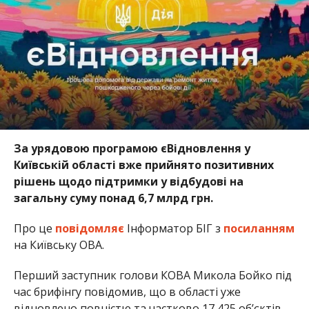
За урядовою програмою єВідновлення у
Київській області вже прийнято позитивних
рішень щодо підтримки у відбудові на
загальну суму понад 6,7 млрд грн.
Про це
повідомляє
Інформатор БІГ з
посиланням
на Київську ОВА.
Перший заступник голови КОВА Микола Бойко під
час брифінгу повідомив, що в області уже
відновлено повністю та частково 17 425 об’єктів.