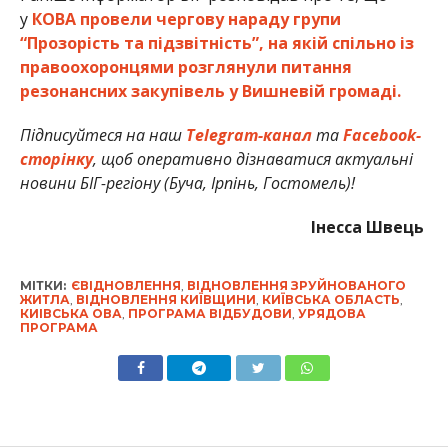
у
КОВА провели чергову нараду групи
“Прозорість та підзвітність”, на якій спільно із
правоохоронцями розглянули питання
резонансних закупівель у Вишневій громаді.
Підписуйтеся на наш
Telegram-канал
та
Facebook-
сторінку
, щоб оперативно дізнаватися актуальні
новини БІГ-регіону (Буча, Ірпінь, Гостомель)!
Інесса Швець
МІТКИ:
ЄВІДНОВЛЕННЯ
,
ВІДНОВЛЕННЯ ЗРУЙНОВАНОГО
ЖИТЛА
,
ВІДНОВЛЕННЯ КИЇВЩИНИ
,
КИЇВСЬКА ОБЛАСТЬ
,
КИІВСЬКА ОВА
,
ПРОГРАМА ВІДБУДОВИ
,
УРЯДОВА
ПРОГРАМА