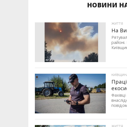
НОВИНИ НА
ЖИТТЯ
На Ви
Рятувал
районі.
Київщин
КИЇВЩИН
Праці
екоси
Фахівці
внаслід
повідом
ЖИТТЯ