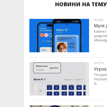
НОВИНИ НА ТЕМУ
ВЛАДА
Мрія 
Кабінет
цифрові
Мінцифр
ЖИТТЯ
Укрза
Поїздки
Укрзалі
із...
ЖИТТЯ