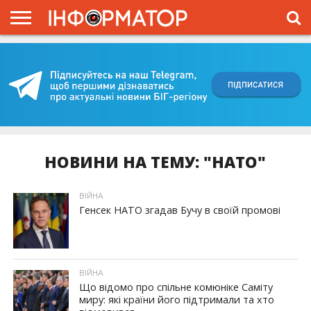
ГОЛОВНА
ВІЙНА
ЖИТТЯ
ВЛАДА
ГРОШІ
ТРЕШ
КИЇВЩИНА
БЛОГИ
КОРИСНЕ
ОБЛИЧЧЯ
ОГЛЯД
ПРО
ПРОЄКТ
НОВИНИ НА ТЕМУ: "НАТО"
ВІЙНА
Генсек НАТО згадав Бучу в своїй промові
ВІЙНА
Що відомо про спільне комюніке Саміту
миру: які країни його підтримали та хто