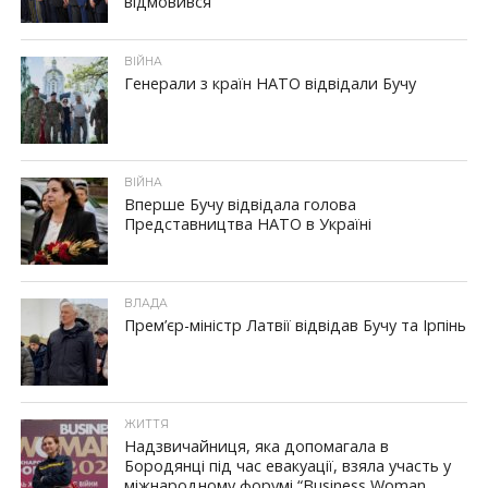
відмовився
ВІЙНА
Генерали з країн НАТО відвідали Бучу
ВІЙНА
Вперше Бучу відвідала голова
Представництва НАТО в Україні
ВЛАДА
Прем’єр-міністр Латвії відвідав Бучу та Ірпінь
ЖИТТЯ
Надзвичайниця, яка допомагала в
Бородянці під час евакуації, взяла участь у
міжнародному форумі “Business Woman