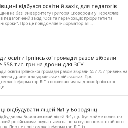
ївщині відбувся освітній захід для педагогів
щині на базі Університету Григорія Сковороди у Переяславі
 педагогічний захід “Освіта переможців: пріоритети та
ні кроки”. Про це повідомляє Інформатор БІГ...
ди освіти Ірпінської громади разом зібрали
 558 тис. грн на дрони для ЗСУ
ади освіти Ірпінської громади разом зібрали 557 757 гривень на
лення дронів для українських військових. Про
домляє Інформатор БІГ з покликанням на допис Ірпінської
и....
ці відбудувати ліцей №1 у Бородянці
ідбудувала Бородянський ліцей №1, що був майже повністю
ваний російськими окупантами на початку повномасштабного
ння. Про це повідомляє Інформатор БІГ із...