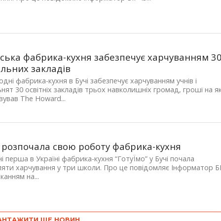
ська фабрика-кухня забезпечує харчуванням 3
льних закладів
одні фабрика-кухня в Бучі забезпечує харчуванням учнів і
нят 30 освітніх закладів трьох навколишніх громад, гроші на я
ував The Howard...
і розпочала свою роботу фабрика-кухня
і перша в Україні фабрика-кухня “ГотуЇмо” у Бучі почала
яти харчування у три школи. Про це повідомляє Інформатор Б
канням на...
АНТАЖИТИ ЩЕ НОВИН