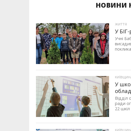
НОВИНИ Н
ЖИТТЯ
У БІГ
Учні Ба
висадив
поклика
КИЇВЩИН
У шко
обла
Відділ 
ради о
22 шкіл
КИЇВЩИН