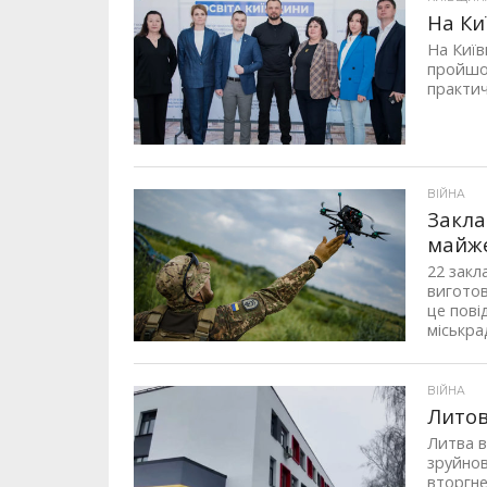
На Ки
На Київ
пройшов
практич
ВІЙНА
Закла
майже
22 закл
виготов
це пові
міськрад
ВІЙНА
Литов
Литва в
зруйно
вторгне