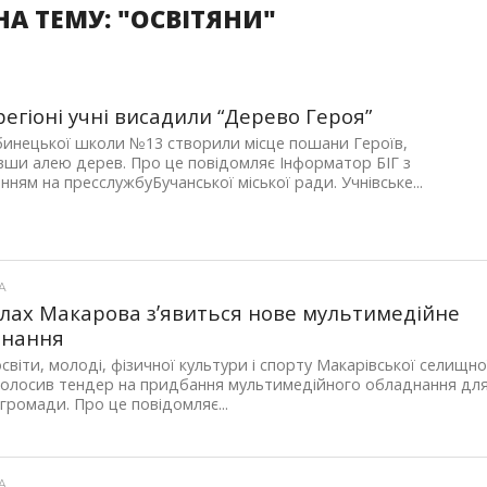
А ТЕМУ: "ОСВІТЯНИ"
-регіоні учні висадили “Дерево Героя”
бинецької школи №13 створили місце пошани Героїв,
ши алею дерев. Про це повідомляє Інформатор БІГ з
нням на пресслужбуБучанської міської ради. Учнівське...
А
лах Макарова зʼявиться нове мультимедійне
днання
освіти, молоді, фізичної культури і спорту Макарівської селищно
голосив тендер на придбання мультимедійного обладнання дл
 громади. Про це повідомляє...
А