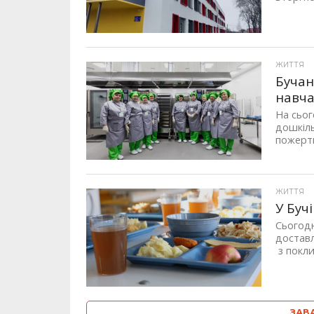
ЖИТТЯ
Бучан
навча
На сьог
дошкіль
пожертв
ЖИТТЯ
У Буч
Сьогодн
доставл
з покли
ЗАВ