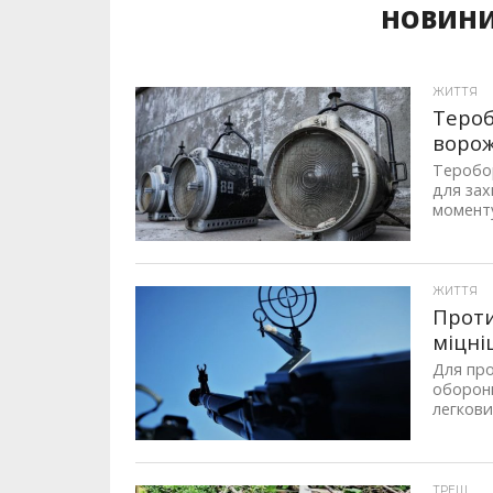
НОВИНИ
ЖИТТЯ
Тероб
ворож
Теробо
для зах
моменту 
ЖИТТЯ
Проти
міцн
Для про
оборони
легкови
ТРЕШ