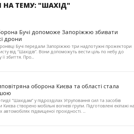
 НА ТЕМУ: "ШАХІД"
орона Бучі допоможе Запоріжжю збивати
і дрони
ронівці Бучі передали Запоріжжю три надпотужні прожектори
исту від “Шахідів”. Вони допоможуть вести ціль по небу до
її збиття. Про...
повітряна оборона Києва та області стала
ішою
тидії “Шахідам” у підрозділах Угруповання сил та засобів
 Києва створено мобільні вогневі групи. Підготовлені екіпажі н
х автомобілях підвищеної прохідності. ...