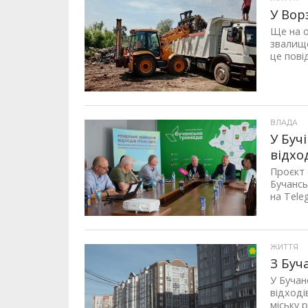
У Вор
Ще на о
звалище
це пові
ВЛАДА
У Буч
відхо
Проєкт 
Бучансь
на Tele
ЖИТТЯ
З Буч
У Бучан
відході
міську 