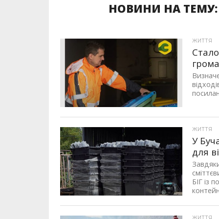
НОВИНИ НА ТЕМУ:
ЖИТТЯ
Стало
грома
Визначе
відході
посиланн
ЖИТТЯ
У Буч
для в
Завдяки
сміттєв
БІГ із 
контейне
ЖИТТЯ