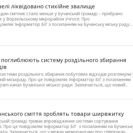
зелі ліквідовано стихійне звалище
дин смітник стало менше у Бучанській громаді – прибрано
 у Ворзельському мікрорайоні Учгосп. Про
домляє Інформатор БІГ з посиланням на Бучанську міську раду....
і поглиблюють систему роздільного збирання
дів
системи роздільного збирання побутових відходів розглянули 
кій міськраді. Про це повідомляє Інформатор БІГ з посиланням
gram-канал Бучанської міської ради. Зазначається, що новий...
анського сміття зроблять товари ширвжитку
ській громаді триває впровадження системи сортування
в. Про це повідомляє Інформатор БІГ з посиланням на Бучанськ
раду. Зазначається, що у межах меморандуму про співпрацю...