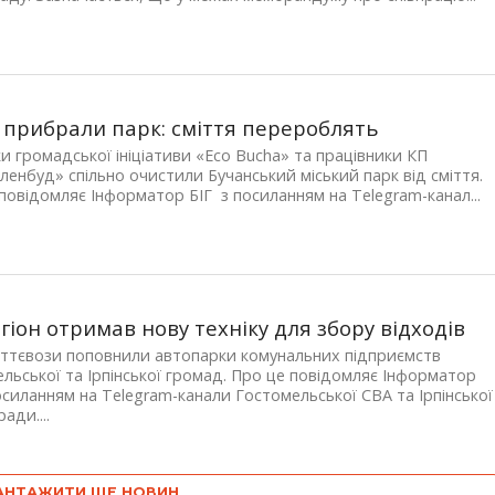
і прибрали парк: сміття перероблять
и громадської ініціативи «Eco Bucha» та працівники КП
ленбуд» спільно очистили Бучанський міський парк від сміття.
повідомляє Інформатор БІГ з посиланням на Telegram-канал...
егіон отримав нову техніку для збору відходів
іттєвози поповнили автопарки комунальних підприємств
льської та Ірпінської громад. Про це повідомляє Інформатор
осиланням на Telegram-канали Гостомельської СВА та Ірпінської
ради....
АНТАЖИТИ ЩЕ НОВИН