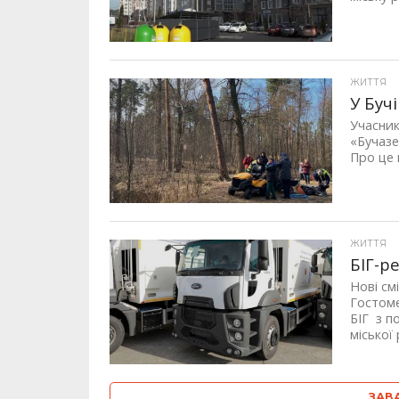
ЖИТТЯ
У Буч
Учасник
«Бучазе
Про це 
ЖИТТЯ
БІГ-р
Нові см
Гостоме
БІГ з п
міської 
ЗАВ