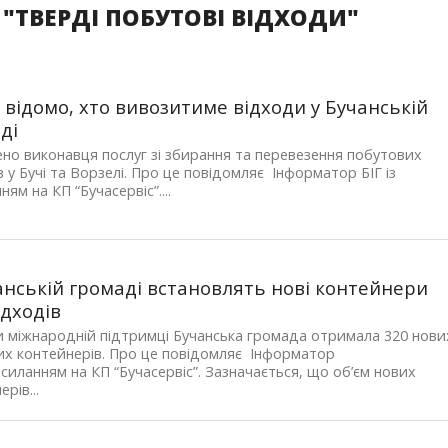
 "ТВЕРДІ ПОБУТОВІ ВІДХОДИ"
 відомо, хто вивозитиме відходи у Бучанській
ді
но виконавця послуг зі збирання та перевезення побутових
в у Бучі та Ворзелі. Про це повідомляє Інформатор БІГ із
ям на КП “Бучасервіс”....
анській громаді встановлять нові контейнери
ідходів
 міжнародній підтримці Бучанська громада отримала 320 нови
их контейнерів. Про це повідомляє Інформатор
посиланням на КП “Бучасервіс”. Зазначається, що об’єм нових
рів...