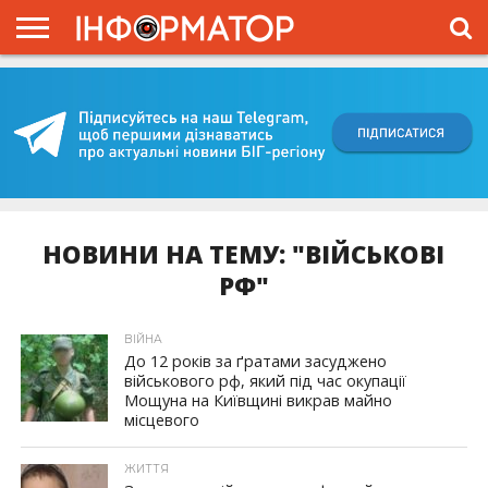
ГОЛОВНА
ВІЙНА
ЖИТТЯ
ВЛАДА
ГРОШІ
ТРЕШ
КИЇВЩИНА
БЛОГИ
КОРИСНЕ
ОБЛИЧЧЯ
ОГЛЯД
ПРО
ПРОЄКТ
НОВИНИ НА ТЕМУ: "ВІЙСЬКОВІ
РФ"
ВІЙНА
До 12 років за ґратами засуджено
військового рф, який під час окупації
Мощуна на Київщині викрав майно
місцевого
ЖИТТЯ