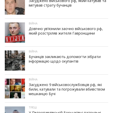
Засуджено військового рф, який катував та
імітував страту бучанців
ВІЙНА
Довічно ув’язнили заочно військового рф,
який розстріляв жителя Гавронщини
ВІЙНА
Бучанців закликають допомогти зібрати
інформацію щодо окупантів
ВІЙНА
Засуджено 9 військовослужбовців рф, які
били, катували та погрожували вбивством
мешканцю Бучі
ТРЕШ
У Петропавлівській Борщагівці патрульні