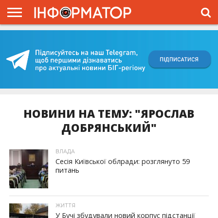
ГОЛОВНА
ВІЙНА
ЖИТТЯ
ВЛАДА
ГРОШІ
ТРЕШ
КИЇВЩИНА
БЛОГИ
КОРИСНЕ
ОБЛИЧЧЯ
ОГЛЯД
ПРО
ПРОЄКТ
НОВИНИ НА ТЕМУ: "ЯРОСЛАВ
ДОБРЯНСЬКИЙ"
ВЛАДА
Сесія Київської облради: розглянуто 59
питань
ЖИТТЯ
У Бучі збудували новий корпус підстанції