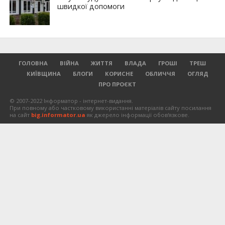
швидкої допомоги
ГОЛОВНА
ВІЙНА
ЖИТТЯ
ВЛАДА
ГРОШІ
ТРЕШ
КИЇВЩИНА
БЛОГИ
КОРИСНЕ
ОБЛИЧЧЯ
ОГЛЯД
ПРО ПРОЄКТ
© 2007-2022 Інформатор - інтернет-видання.
При повному або частковому використанні матеріалів сайту посилання
на сайт
big.informator.ua
як джерело інформації обов'язкове.