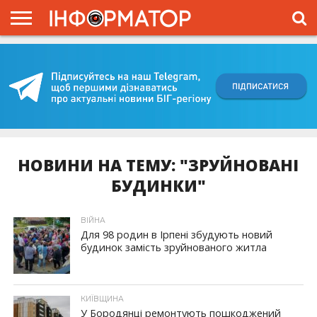
ГОЛОВНА
ВІЙНА
ЖИТТЯ
ВЛАДА
ГРОШІ
ТРЕШ
КИЇВЩИНА
БЛОГИ
КОРИСНЕ
ОБЛИЧЧЯ
ОГЛЯД
ПРО
ПРОЄКТ
НОВИНИ НА ТЕМУ: "ЗРУЙНОВАНІ
БУДИНКИ"
ВІЙНА
Для 98 родин в Ірпені збудують новий
будинок замість зруйнованого житла
КИЇВЩИНА
У Бородянці ремонтують пошкоджений