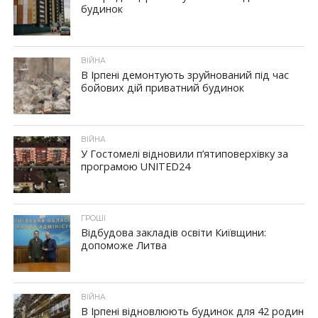
будинок
ВІЙНА
В Ірпені демонтують зруйнований під час
бойових дій приватний будинок
ВІЙНА
У Гостомелі відновили п’ятиповерхівку за
програмою UNITED24
ГРОШІ
Відбудова закладів освіти Київщини:
допоможе Литва
ВІЙНА
В Ірпені відновлюють будинок для 42 родин