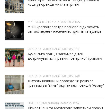
коштує оренда житла в Ірпені
ЖИТТЯ, ОПУБЛІКОВАНО 05.09.2022 18:27
У “БІГ-регіоні” завтра планово відключать
світло: перелік населених пунктів та вулиць
ВЛАДА, ОПУБЛІКОВАНО 05.09.2022 17:11
Бучанська поліція закликає дітей
дотримуватися правил повітряної тривоги
ВЛАДА, ОПУБЛІКОВАНО 05.09.2022 16:07
Житель Київщини проведе 16 років за
ґратами за “злив” окупантам позицій “Азову”
ГРОШІ, ОПУБЛІКОВАНО 05.09.2022 14:43
ПриватБанк та Mastercard запустили проєкт