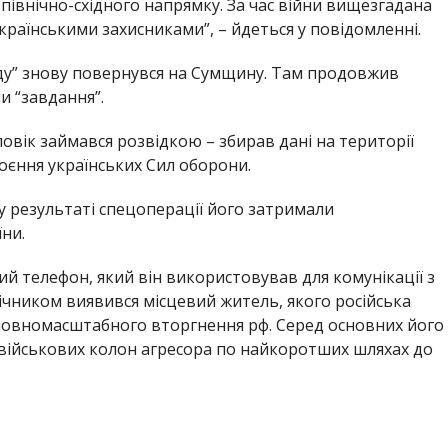
івнічно-східного напрямку. За час війни вищезгадана
раїнськими захисниками”, – йдеться у повідомленні.
воду” знову повернувся на Сумщину. Там продовжив
и “завдання”.
ловік займався розвідкою – збирав дані на території
оєння українських Сил оборони.
і у результаті спецоперації його затримали
ни.
й телефон, який він використовував для комунікації з
ічником виявився місцевий житель, якого російська
повномасштабного вторгнення рф. Серед основних його
» військових колон агресора по найкоротших шляхах до