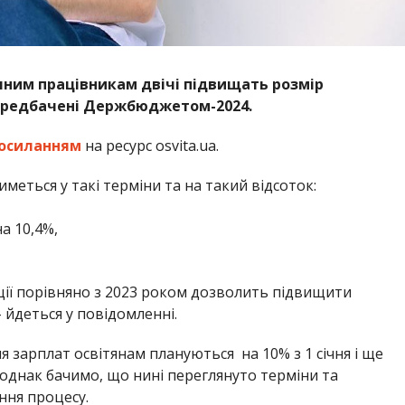
чним працівникам двічі підвищать розмір
передбачені Держбюджетом-2024.
осиланням
на ресурс osvita.ua.
меться у такі терміни та на такий відсоток:
а 10,4%,
ції порівняно з 2023 роком дозволить підвищити
 йдеться у повідомленні.
я зарплат освітянам плануються на 10% з 1 січня і ще
 однак бачимо, що нині переглянуто терміни та
ння процесу.