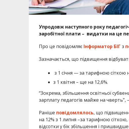
Упродовж наступного року педагогі
заробітної плати – видатки на це 
Про це повідомляє
Інформатор БІГ
з
п
Зазначається, що підвищення відбувати
з 1 січня — за тарифною сіткою н
з 1 квітня – ще на 12,6%.
“Зокрема, збільшення освітньої субвен
зарплату педагогів майже на чверть”, –
Раніше
повідомлялось
, що підвищенн
на 12% з 1 липня –за тарифною сіткою,
відсотки у бік збільшення і пришвидше