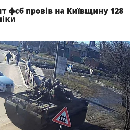
нт фсб провів на Київщину 128
ніки