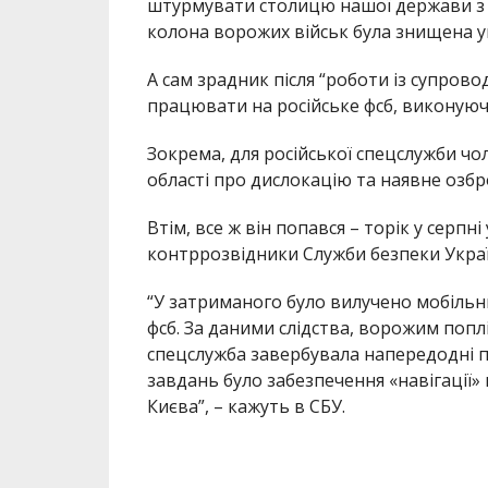
штурмувати столицю нашої держави з п
колона ворожих військ була знищена ук
А сам зрадник після “роботи із супро
працювати на російське фсб, виконуюч
Зокрема, для російської спецслужби чо
області про дислокацію та наявне озбр
Втім, все ж він попався – торік у серпн
контррозвідники Служби безпеки Украї
“У затриманого було вилучено мобільни
фсб. За даними слідства, ворожим попл
спецслужба завербувала напередодні 
завдань було забезпечення «навігації
Києва”, – кажуть в СБУ.