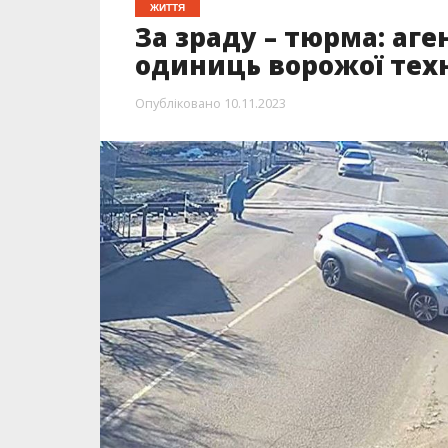
ЖИТТЯ
За зраду – тюрма: аге
одиниць ворожої тех
Опубліковано
10.11.2023