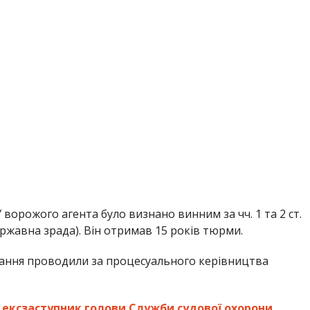
У ворожого агента було визнано винним за чч. 1 та 2 ст.
ржавна зрада). Він отримав 15 років тюрми.
вання проводили за процесуального керівництва
о
ексзаступник голови Служби судової охорони