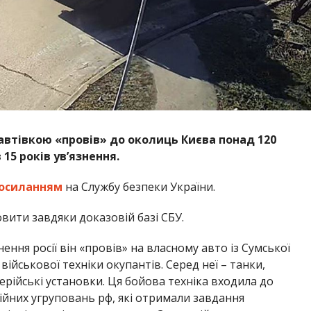
автівкою «провів» до околиць Києва понад 120
15 років ув’язнення.
осиланням
на Службу безпеки України.
вити завдяки доказовій базі СБУ.
ння росії він «провів» на власному авто із Сумської
ійськової техніки окупантів. Серед неї – танки,
рійські установки. Ця бойова техніка входила до
ійних угруповань рф, які отримали завдання