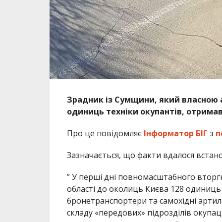
Зрадник із Сумщини, який власною 
одиниць техніки окупантів, отримав 
Про це повідомляє
Інформатор БІГ
з
п
Зазначається, що факти вдалося встано
” У перші дні повномасштабного вторгне
області до околиць Києва 128 одиниць в
бронетранспортери та самохідні артиле
складу «передових» підрозділів окупац