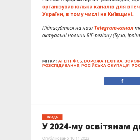
організував кілька каналів для втеч
України, в тому числі на Київщині
.
Підписуйтеся на наш
Telegram-канал
т
актуальні новини БІГ-регіону (Буча, Ірпін
МІТКИ:
АГЕНТ ФСБ
,
ВОРОЖА ТЕХНІКА
,
ВОРОЖ
РОЗСЛІДУВАННЯ
,
РОСІЙСЬКА ОКУПАЦІЯ
,
РОС
ВЛАДА
У 2024-му освітянам 
Опубліковано
10.11.2023