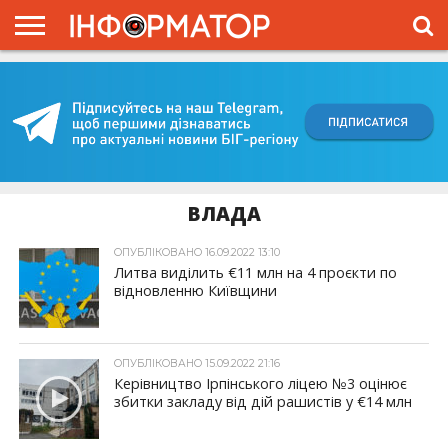
ГОЛОВНА
ВІЙНА
ЖИТТЯ
ВЛАДА
ГРОШІ
ТРЕШ
КИЇВЩИНА
БЛОГИ
КОРИСНЕ
ОБЛИЧЧЯ
ОГЛЯД
ПРО
ПРОЄКТ
ВЛАДА
ОПУБЛІКОВАНО 16.09.2022 13:10
Литва виділить €11 млн на 4 проєкти по
відновленню Київщини
ОПУБЛІКОВАНО 15.09.2022 21:16
Керівництво Ірпінського ліцею №3 оцінює
збитки закладу від дій рашистів у €14 млн