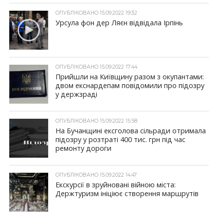
ОПУБЛІКОВАНО 15.09.2022 19:32
Урсула фон дер Ляєн відвідала Ірпінь
ОПУБЛІКОВАНО 15.09.2022 17:44
Прийшли на Київщину разом з окупантами:
двом екснардепам повідомили про підозру
у держзраді
ОПУБЛІКОВАНО 15.09.2022 15:58
На Бучанщині ексголова сільради отримала
підозру у розтраті 400 тис. грн під час
ремонту дороги
ОПУБЛІКОВАНО 15.09.2022 14:47
Екскурсії в зруйновані війною міста:
Держтуризм ініціює створення маршрутів