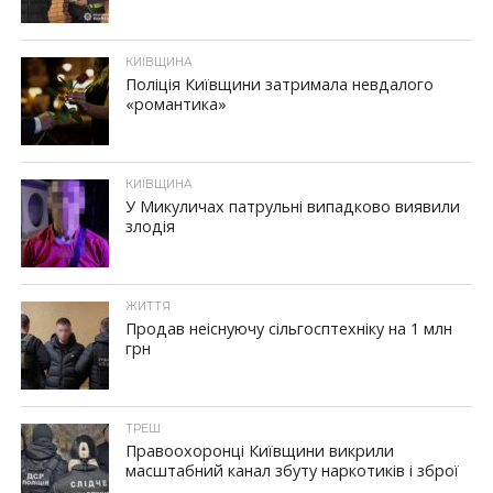
КИЇВЩИНА
Поліція Київщини затримала невдалого
«романтика»
КИЇВЩИНА
У Микуличах патрульні випадково виявили
злодія
ЖИТТЯ
Продав неіснуючу сільгосптехніку на 1 млн
грн
ТРЕШ
Правоохоронці Київщини викрили
масштабний канал збуту наркотиків і зброї