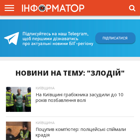
ГОЛОВНА
ВІЙНА
ЖИТТЯ
ВЛАДА
ГРОШІ
ТРЕШ
КИЇВЩИНА
БЛОГИ
КОРИСНЕ
ОБЛИЧЧЯ
ОГЛЯД
ПРО
ПРОЄКТ
НОВИНИ НА ТЕМУ: "ЗЛОДІЙ"
КИЇВЩИНА
На Київщині грабіжника засудили до 10
років позбавлення волі
КИЇВЩИНА
Поцупив комп’ютер: поліцейські спіймали
крадія