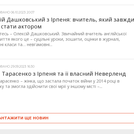
АНО 06.10.2023 20:07
ій Дашковський з Ірпеня: вчитель, який завжд
 стати актором
есь – Олексій Дашковський. Звичайний вчитель англійської
иття якого це – суцільні уроки, зошити, оцінки в журналі,
ні класи та… невгамовні...
АНО 29.09.2023 16:30
 Тарасенко з Ірпеня та її власний Неверленд
арасенко – жінка, що застала початок війни у 2014 році в
у та змогла здійснити свої мрії у іншому місті –...
АНТАЖИТИ ЩЕ НОВИН