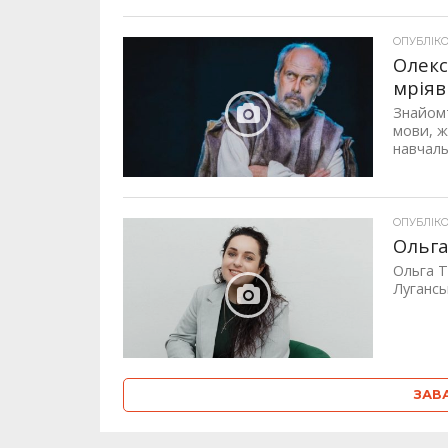
ОПУБЛІКОВ
Олекс
мріяв
Знайомт
мови, ж
навчаль
ОПУБЛІКОВ
Ольга
Ольга Т
Луганськ
ЗАВ