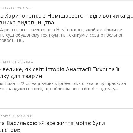
АНО 10.11.2023 17:30
ь Харитоненко з Немішаєвого – від льотчика д
вника видавництва
Харитоненко – видавець з Немішаєвого, який де тільки не
І в суднобудівному технікумі, і в технікумі лісозаготівельної
вості, і в...
АНО 03.11.2023 16:04
велике, як світ: історія Анастасії Тихої та її
лку для тварин
ія Тиха – 22-річна дівчина з Ірпеня, яка стала популярною за
ь, завдяки світлині, що облетіла весь світ. А згодом, у...
АНО 27.10.2023 19:14
а Васильков: «Я все життя мріяв бути
лістом»