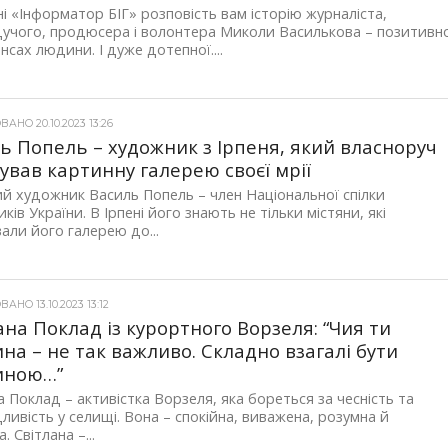
і «Інформатор БІГ» розповість вам історію журналіста,
учого, продюсера і волонтера Миколи Василькова – позитивн
енсах людини. І дуже дотепної....
АНО 20.10.2023 13:26
ь Попель – художник з Ірпеня, який власноруч
ував картинну галерею своєї мрії
ий художник Василь Попель – член Національної спілки
ків України. В Ірпені його знають не тільки містяни, які
вали його галерею до...
АНО 13.10.2023 13:12
ана Поклад із курортного Ворзеля: “Чия ти
на – не так важливо. Складно взагалі бути
иною…”
а Поклад – активістка Ворзеля, яка бореться за чесність та
ливість у селищі. Вона – спокійна, виважена, розумна й
. Світлана –...