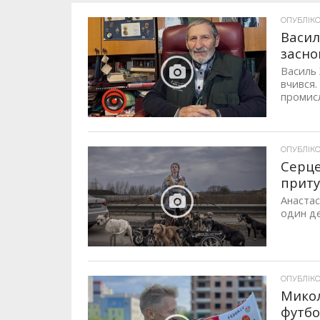
ОПУБЛІКОВ
Васил
засно
Василь 
вчився. 
промисло
ОПУБЛІКОВ
Серце 
приту
Анастас
один ден
ОПУБЛІКОВ
Микол
футбо