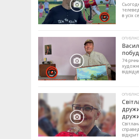
Сьогодн
телевед
в усіх с
ОПУБЛІКОВ
Васил
побуд
74-річн
художни
відвіду
ОПУБЛІКОВ
Світл
дружи
друж
Світлан
справед
відкрита