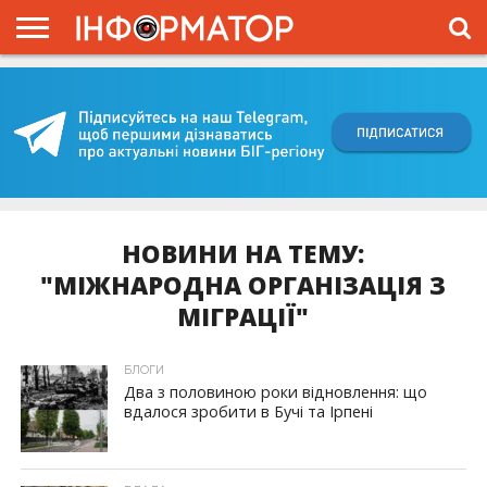
ГОЛОВНА
ВІЙНА
ЖИТТЯ
ВЛАДА
ГРОШІ
ТРЕШ
КИЇВЩИНА
БЛОГИ
КОРИСНЕ
ОБЛИЧЧЯ
ОГЛЯД
ПРО
ПРОЄКТ
НОВИНИ НА ТЕМУ:
"МІЖНАРОДНА ОРГАНІЗАЦІЯ З
МІГРАЦІЇ"
БЛОГИ
Два з половиною роки відновлення: що
вдалося зробити в Бучі та Ірпені