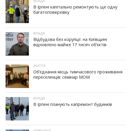
ВЛАДА
В Ірпені капітально ремонтують ще одну
багатоповерхівку
ВЛАДА
Відбудова без корупції: на Київщині
відновлено майже 17 тисяч об’єктів
ЖИТТЯ
Об’єднання місць тимчасового проживання
переселенців: семінар МОМ
ВЛАДА
В Ірпені планують капремонт будинків
КИЇВЩИНА