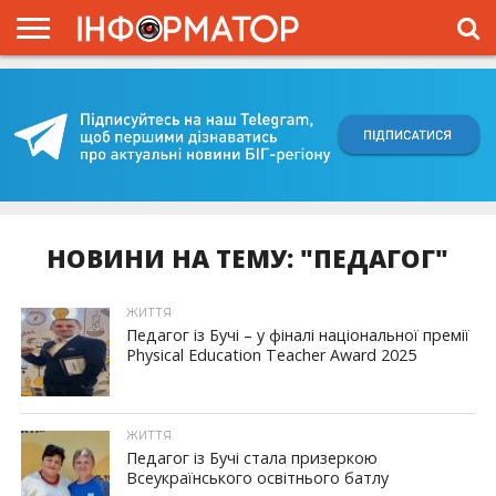
ГОЛОВНА
ВІЙНА
ЖИТТЯ
ВЛАДА
ГРОШІ
ТРЕШ
КИЇВЩИНА
БЛОГИ
КОРИСНЕ
ОБЛИЧЧЯ
ОГЛЯД
ПРО
ПРОЄКТ
НОВИНИ НА ТЕМУ: "ПЕДАГОГ"
ЖИТТЯ
Педагог із Бучі – у фіналі національної премії
Physical Education Teacher Award 2025
ЖИТТЯ
Педагог із Бучі стала призеркою
Всеукраїнського освітнього батлу