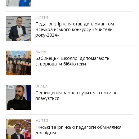
ЖИТТЯ
Педагог з Ірпеня став дипломантом
Всеукраїнського конкурсу «Учитель
року-2024»
ВІЙНА
Бабинецькі школярі допомагають
створювати бібліотеки
ВЛАДА
Підвищення зарплат учителів поки не
планується
ЖИТТЯ
Фінські та ірпінські педагоги обмінялися
досвідом