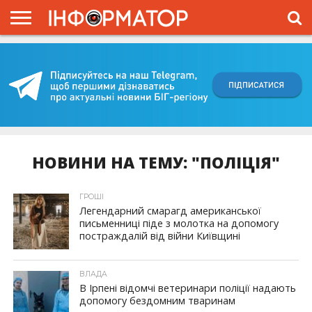
ГОЛОВНА
ВІЙНА
ЖИТТЯ
ВЛАДА
ГРОШІ
ТРЕШ
КИЇВЩИНА
БЛОГИ
КОРИСНЕ
ОБЛИЧЧЯ
ОГЛЯД
ПРО
ПРОЄКТ
НОВИНИ НА ТЕМУ: "ПОЛІЦІЯ"
ГРОШІ
Легендарний смарагд американської
письменниці піде з молотка на допомогу
постраждалій від війни Київщині
ВЛАДА
В Ірпені відомчі ветеринари поліції надають
допомогу бездомним тваринам