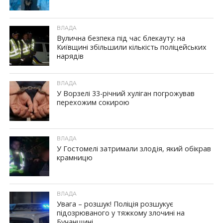
ВЛАДА
Вулична безпека під час блекауту: на
Київщині збільшили кількість поліцейських
нарядів
ВЛАДА
У Ворзелі 33-річний хуліган погрожував
перехожим сокирою
ВЛАДА
У Гостомелі затримали злодія, який обікрав
крамницю
ВЛАДА
Увага – розшук! Поліція розшукує
підозрюваного у тяжкому злочині на
Бучанщині