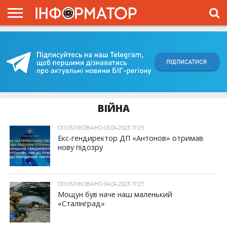
ГОЛОВНА
ВІЙНА
ЖИТТЯ
ВЛАДА
ГРОШІ
ТРЕШ
КИЇВЩИНА
БЛОГИ
КОРИСНЕ
ОБЛИЧЧЯ
ОГЛЯД
ПРО
ПРОЄКТ
ВІЙНА
ОПУБЛІКОВАНО 05.04.2023 17:25
Екс-гендиректор ДП «Антонов» отримав
нову підозру
ОПУБЛІКОВАНО 04.04.2023 17:27
Мощун був наче наш маленький
«Сталінград»