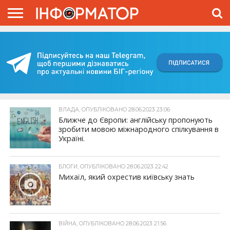
ГОЛОВНА
ВІЙНА
ЖИТТЯ
ВЛАДА
ГРОШІ
ТРЕШ
КИЇВЩИНА
БЛОГИ
КОРИСНЕ
ОБЛИЧЧЯ
ОГЛЯД
ПРО
ПРОЄКТ
ВЛАДА, ОПУБЛІКОВАНО 28.06.2023 23:06
Ближче до Європи: англійську пропонують
зробити мовою міжнародного спілкування в
Україні.
БЛОГИ, ОПУБЛІКОВАНО 28.06.2023 22:42
Михаїл, який охрестив київську знать
ВІЙНА, ОПУБЛІКОВАНО 28.06.2023 21:56