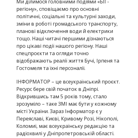
Ми ділимося головними подіями «БІГ-
регіону», сповіщаємо про основні
політичні, соціальні та культурні заходи,
зміни в роботі громадського транспорту,
планові відключення води й електрики
тощо. Наші читачі першими дізнаються
про цікаві події нашого регіону. Наші
спецпроєкти та огляди точно
відображають реалії життя Бучі, Ірпеня та
Гостомеля та їхні персоналії.
ІНФОРМАТОР – це всеукраїнський проєкт.
Ресурс бере свій початок в Дніпрі.
Відкрившись там 5 років тому, стало
зрозуміло – таке ЗМІ має бути у кожному
місті України. Зараз Інформатор є у
Переяславі, Києві, Кривому Розі, Нікополі,
Коломиї, має всеукраїнську редакцію та
радіохвилі у Дніпропетровській області.