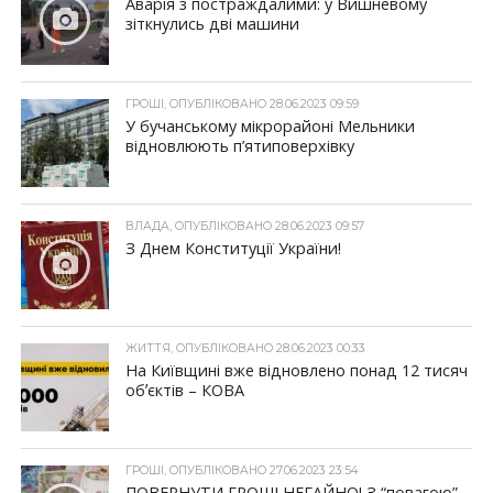
Аварія з постраждалими: у Вишневому
зіткнулись дві машини
ГРОШІ, ОПУБЛІКОВАНО 28.06.2023 09:59
У бучанському мікрорайоні Мельники
відновлюють п’ятиповерхівку
ВЛАДА, ОПУБЛІКОВАНО 28.06.2023 09:57
З Днем Конституції України!
ЖИТТЯ, ОПУБЛІКОВАНО 28.06.2023 00:33
На Київщині вже відновлено понад 12 тисяч
обʼєктів – КОВА
ГРОШІ, ОПУБЛІКОВАНО 27.06.2023 23:54
ПОВЕРНУТИ ГРОШІ НЕГАЙНО! З “повагою” –