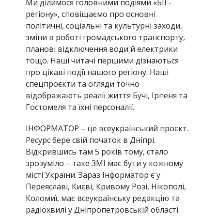
Ми ділимося головними подіями «БІГ-
регіону», сповіщаємо про основні
політичні, соціальні та культурні заходи,
зміни в роботі громадського транспорту,
планові відключення води й електрики
тощо. Наші читачі першими дізнаються
про цікаві події нашого регіону. Наші
спецпроєкти та огляди точно
відображають реалії життя Бучі, Ірпеня та
Гостомеля та їхні персоналії.
ІНФОРМАТОР – це всеукраїнський проєкт.
Ресурс бере свій початок в Дніпрі.
Відкрившись там 5 років тому, стало
зрозуміло – таке ЗМІ має бути у кожному
місті України. Зараз Інформатор є у
Переяславі, Києві, Кривому Розі, Нікополі,
Коломиї, має всеукраїнську редакцію та
радіохвилі у Дніпропетровській області.