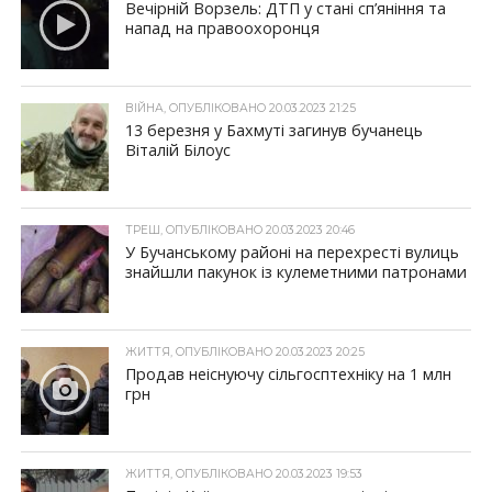
Вечірній Ворзель: ДТП у стані сп’яніння та
напад на правоохоронця
ВІЙНА, ОПУБЛІКОВАНО 20.03.2023 21:25
13 березня у Бахмуті загинув бучанець
Віталій Білоус
ТРЕШ, ОПУБЛІКОВАНО 20.03.2023 20:46
У Бучанському районі на перехресті вулиць
знайшли пакунок із кулеметними патронами
ЖИТТЯ, ОПУБЛІКОВАНО 20.03.2023 20:25
Продав неіснуючу сільгосптехніку на 1 млн
грн
ЖИТТЯ, ОПУБЛІКОВАНО 20.03.2023 19:53