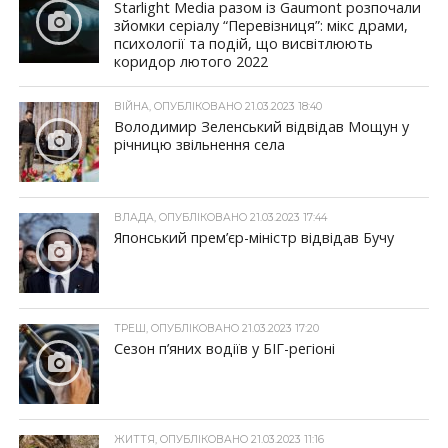
Starlight Media разом із Gaumont розпочали
зйомки серіалу “Перевізниця”: мікс драми,
психології та подій, що висвітлюють
коридор лютого 2022
ВІЙНА, ОПУБЛІКОВАНО 21.03.2023 18:40
Володимир Зеленський відвідав Мощун у
річницю звільнення села
ВЛАДА, ОПУБЛІКОВАНО 21.03.2023 17:44
Японський прем’єр-міністр відвідав Бучу
ТРЕШ, ОПУБЛІКОВАНО 21.03.2023 17:20
Сезон п’яних водіїв у БІГ-регіоні
ЖИТТЯ, ОПУБЛІКОВАНО 21.03.2023 11:16